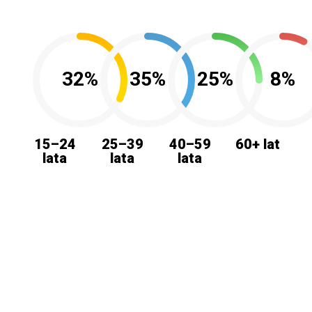
32%
35%
25%
8%
15–24
25–39
40–59
60+ lat
lata
lata
lata