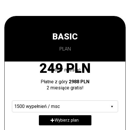
BASIC
PLAN
249 PLN
netto / miesiąc
Płatne z góry
2988 PLN
2 miesiące gratis!
▾
Wybierz plan