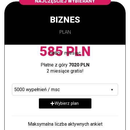
NAJCZĘŚCIEJ WYBIERANY
BIZNES
PLAN
585 PLN
netto / miesiąc
Płatne z góry
7020 PLN
2 miesiące gratis!
▾
Wybierz plan
Maksymalna liczba aktywnych ankiet