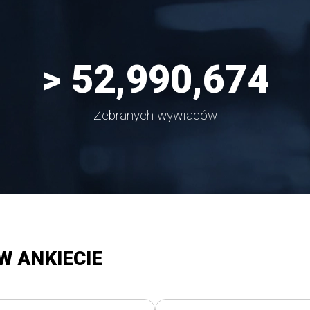
> 
64,999,358
Zebranych wywiadów
W ANKIECIE