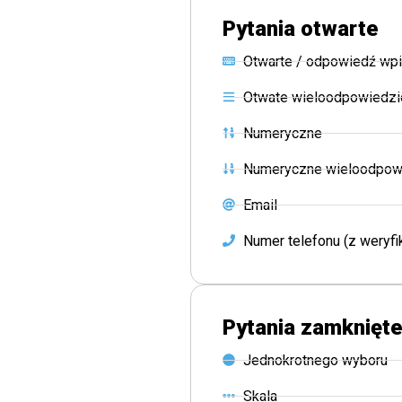
Pytania otwarte
Otwarte / odpowiedź wp
Otwate wieloodpowiedz
Numeryczne
Numeryczne wieloodpow
Email
Numer telefonu (z weryf
Pytania zamknięt
Jednokrotnego wyboru
Skala