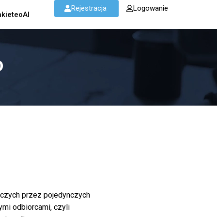
Rejestracja
Logowanie
kieteoAI
O
awczych przez pojedynczych
ymi odbiorcami, czyli