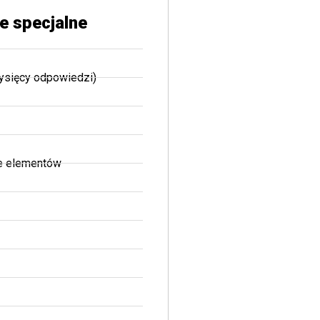
e specjalne
tysięcy odpowiedzi)
e elementów