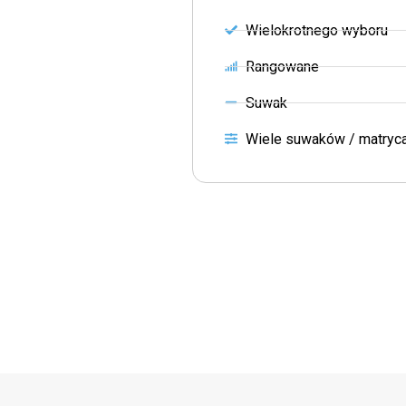
Wielokrotnego wyboru
Rangowane
Suwak
Wiele suwaków / matryc