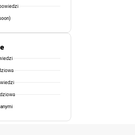
powiedzi
soon)
le
wiedzi
dziowa
owiedzi
edziowa
janymi