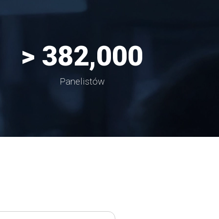
> 
382,000
Panelistów