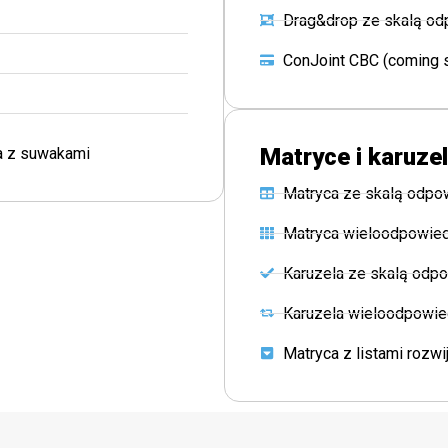
Drag&drop ze skalą od
ConJoint CBC (coming 
Matryce i karuze
a z suwakami
Matryca ze skalą odpo
Matryca wieloodpowie
Karuzela ze skalą odp
Karuzela wieloodpowi
Matryca z listami rozwi