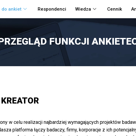
 do ankiet
Respondenci
Wiedza
Cennik
An
PRZEGLĄD FUNKCJI ANKIETE
 KREATOR
zony w celu realizacji najbardziej wymagających projektów bad
za platforma łączy badaczy, firmy, korporacje z ich potencjaln