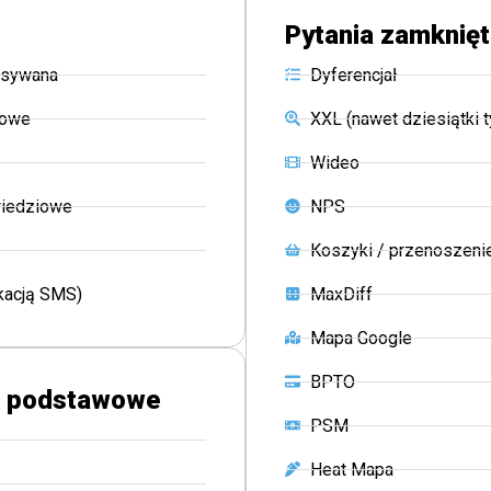
Pytania zamknięt
isywana
Dyferencjał
iowe
XXL (nawet dziesiątki 
Wideo
iedziowe
NPS
Koszyki / przenoszeni
ikacją SMS)
MaxDiff
Mapa Google
BPTO
e podstawowe
PSM
Heat Mapa