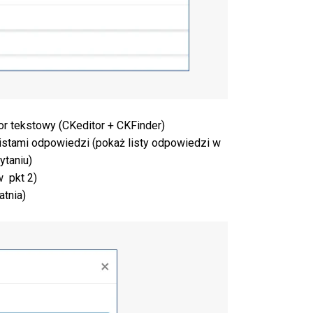
tor tekstowy (CKeditor + CKFinder)
listami odpowiedzi (pokaż listy odpowiedzi w
ytaniu)
 w pkt 2)
atnia)