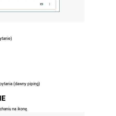
pytanie)
ytania (dawny piping)
IE
chaniu na ikonę.